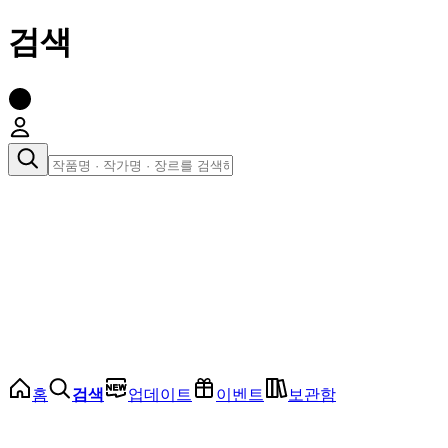
검색
장르로 찾아보기
여성
전체
인기 순위
모든 장르
로맨스
로판
로코
학원
드라마
순정
BL
홈
검색
업데이트
이벤트
보관함