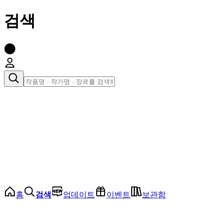
검색
장르로 찾아보기
여성
전체
인기 순위
모든 장르
로맨스
로판
로코
학원
드라마
순정
BL
홈
검색
업데이트
이벤트
보관함