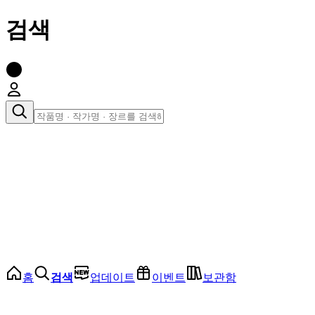
검색
장르로 찾아보기
여성
전체
인기 순위
모든 장르
로맨스
로판
로코
학원
드라마
순정
BL
홈
검색
업데이트
이벤트
보관함