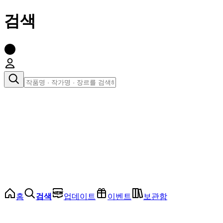
검색
장르로 찾아보기
여성
전체
인기 순위
모든 장르
로맨스
로판
로코
학원
드라마
순정
BL
홈
검색
업데이트
이벤트
보관함