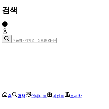
검색
장르로 찾아보기
여성
전체
인기 순위
모든 장르
로맨스
로판
로코
학원
드라마
순정
BL
홈
검색
업데이트
이벤트
보관함