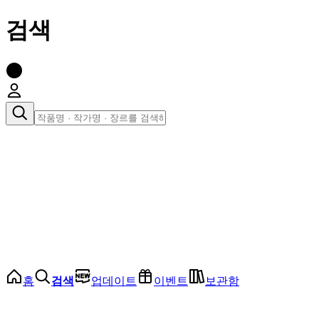
검색
장르로 찾아보기
여성
전체
인기 순위
모든 장르
로맨스
로판
로코
학원
드라마
순정
BL
홈
검색
업데이트
이벤트
보관함