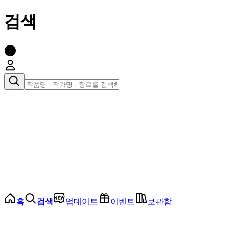
검색
장르로 찾아보기
여성
전체
인기 순위
모든 장르
로맨스
로판
로코
학원
드라마
순정
BL
홈
검색
업데이트
이벤트
보관함