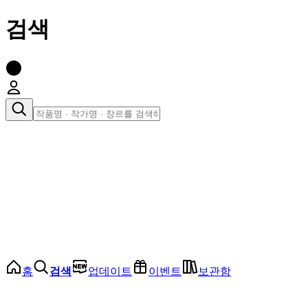
검색
장르로 찾아보기
여성
전체
인기 순위
모든 장르
로맨스
로판
로코
학원
드라마
순정
BL
홈
검색
업데이트
이벤트
보관함