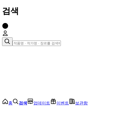
검색
장르로 찾아보기
여성
전체
인기 순위
모든 장르
로맨스
로판
로코
학원
드라마
순정
BL
홈
검색
업데이트
이벤트
보관함