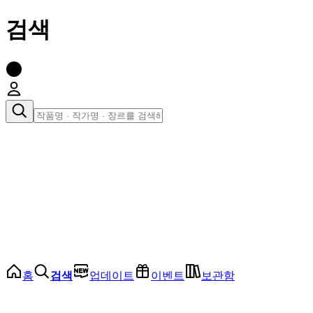
검색
장르로 찾아보기
여성
전체
인기 순위
모든 장르
로맨스
로판
로코
학원
드라마
순정
BL
홈
검색
업데이트
이벤트
보관함