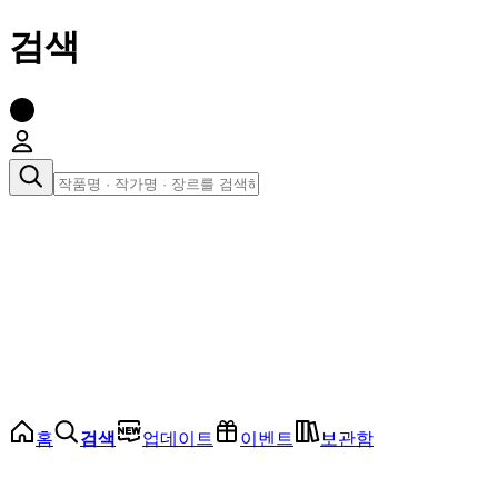
검색
장르로 찾아보기
여성
전체
인기 순위
모든 장르
로맨스
로판
로코
학원
드라마
순정
BL
홈
검색
업데이트
이벤트
보관함