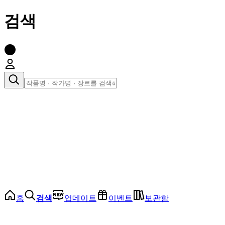
검색
장르로 찾아보기
여성
전체
인기 순위
모든 장르
로맨스
로판
로코
학원
드라마
순정
BL
홈
검색
업데이트
이벤트
보관함