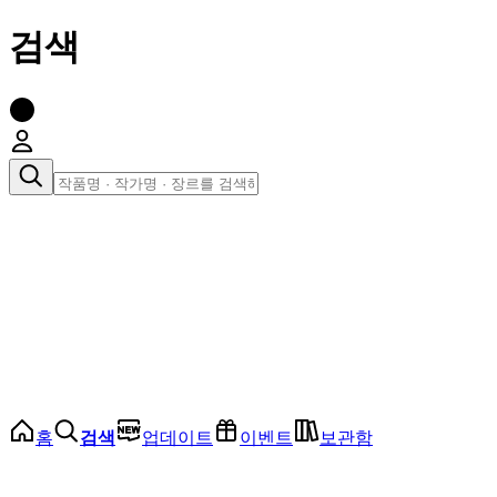
검색
장르로 찾아보기
여성
전체
인기 순위
모든 장르
로맨스
로판
로코
학원
드라마
순정
BL
홈
검색
업데이트
이벤트
보관함