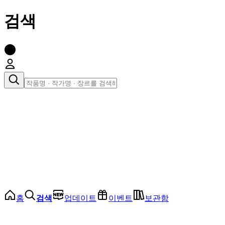
검색
장르로 찾아보기
여성
전체
인기 순위
모든 장르
로맨스
로판
로코
학원
드라마
순정
BL
홈
검색
업데이트
이벤트
보관함