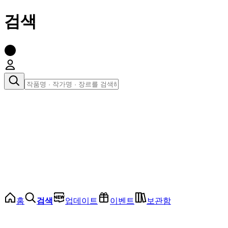
검색
장르로 찾아보기
여성
전체
인기 순위
모든 장르
로맨스
로판
로코
학원
드라마
순정
BL
홈
검색
업데이트
이벤트
보관함