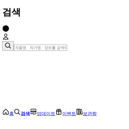
검색
장르로 찾아보기
여성
전체
인기 순위
모든 장르
로맨스
로판
로코
학원
드라마
순정
BL
홈
검색
업데이트
이벤트
보관함