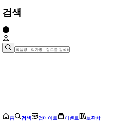
검색
장르로 찾아보기
여성
전체
인기 순위
모든 장르
로맨스
로판
로코
학원
드라마
순정
BL
홈
검색
업데이트
이벤트
보관함