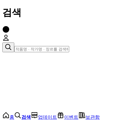
검색
장르로 찾아보기
여성
전체
인기 순위
모든 장르
로맨스
로판
로코
학원
드라마
순정
BL
홈
검색
업데이트
이벤트
보관함