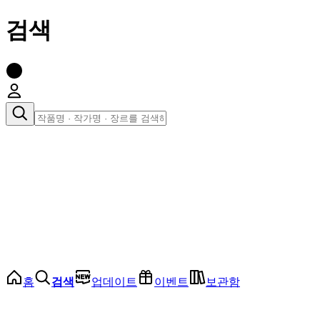
검색
장르로 찾아보기
여성
전체
인기 순위
모든 장르
로맨스
로판
로코
학원
드라마
순정
BL
홈
검색
업데이트
이벤트
보관함