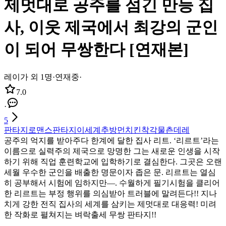
제멋대로 공주를 섬긴 만능 집
사, 이웃 제국에서 최강의 군인
이 되어 무쌍한다 [연재본]
레이가 외 1명
·
연재중
·
7.0
·
5
판타지
로맨스판타지
이세계
추방
먼치킨
착각물
츤데레
공주의 억지를 받아주다 한계에 달한 집사 리트. ‘리르트’라는
이름으로 실력주의 제국으로 망명한 그는 새로운 인생을 시작
하기 위해 직업 훈련학교에 입학하기로 결심한다. 그곳은 오랜
세월 우수한 군인을 배출한 명문이자 좁은 문. 리르트는 열심
히 공부해서 시험에 임하지만―. 수월하게 필기시험을 클리어
한 리르트는 부정 행위를 의심받아 트러블에 말려든다!! 지나
치게 강한 전직 집사의 세계를 삼키는 제멋대로 대응력! 미려
한 작화로 펼쳐지는 벼락출세 무쌍 판타지!!