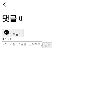
댓글
0
스포일러
0
/ 300
등록