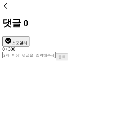
댓글
0
스포일러
0
/ 300
등록