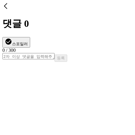
댓글
0
스포일러
0
/ 300
등록