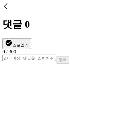
댓글
0
스포일러
0
/ 300
등록