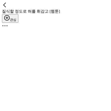
질식할 정도로 혀를 휘감고 [웹툰]
관심