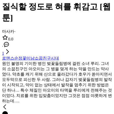
질식할 정도로 혀를 휘감고 [웹
툰]
마사카
·
0.0
·
1
로맨스
순정
꽃미남
소꿉친구
시대
원인 불명의 기이한 병인 벚꽃들림병에 걸린 소녀 루리. 그녀
의 소꿉친구인 아오이는 그 병을 멎게 하는 약을 만드는 약사
였다. 약초를 캐기 위해 산으로 올라갔다가 호우가 쏟아지면서
오두막으로 피신한 두 사람. 그러나 갑자기 벚꽃들림병의 발작
이 시작되고, 약이 없는 상태에서 발작을 멈추기 위한 방법은
단 하나… 특수 체질인 아오이의 타액을 루리에게 전해주는 것
이었다. 치료를 위한 입맞춤이었지만 그것은 점점 야릇하게 변
하는데….