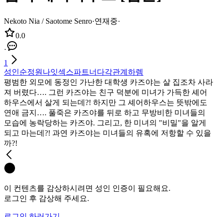
Nekoto Nia / Saotome Senro
·
연재중
·
0.0
·
1
성인
순정
원나잇
섹스파트너
다각관계
하렘
평범한 외모에 동정인 가난한 대학생 카즈야는 살 집조차 사라
져 버렸다…. 그런 카즈야는 친구 덕분에 미녀가 가득한 셰어
하우스에서 살게 되는데?! 하지만 그 셰어하우스는 뜻밖에도
연애 금지…. 풀죽은 카즈야를 뒤로 하고 무방비한 미녀들의
모습에 농락당하는 카즈야. 그리고, 한 미녀의 "비밀"을 알게
되고 마는데?! 과연 카즈야는 미녀들의 유혹에 저항할 수 있을
까?!
이 컨텐츠를 감상하시려면 성인 인증이 필요해요.
로그인 후 감상해 주세요.
로그인 하러가기