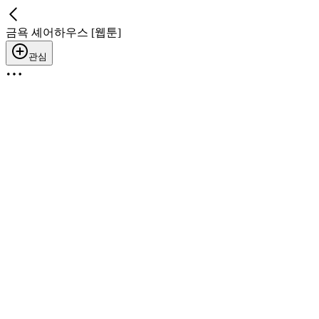
금욕 셰어하우스 [웹툰]
관심