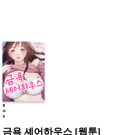
금욕 셰어하우스 [웹툰]