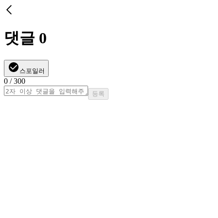
댓글
0
스포일러
0
/ 300
등록