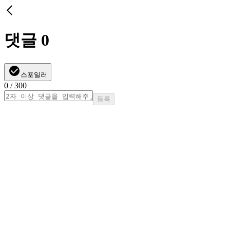
댓글
0
스포일러
0
/ 300
등록