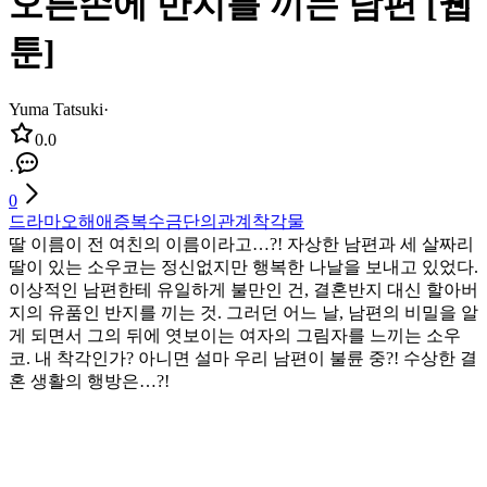
오른손에 반지를 끼는 남편 [웹
툰]
Yuma Tatsuki
·
0.0
·
0
드라마
오해
애증
복수
금단의관계
착각물
딸 이름이 전 여친의 이름이라고…?! 자상한 남편과 세 살짜리
딸이 있는 소우코는 정신없지만 행복한 나날을 보내고 있었다.
이상적인 남편한테 유일하게 불만인 건, 결혼반지 대신 할아버
지의 유품인 반지를 끼는 것. 그러던 어느 날, 남편의 비밀을 알
게 되면서 그의 뒤에 엿보이는 여자의 그림자를 느끼는 소우
코. 내 착각인가? 아니면 설마 우리 남편이 불륜 중?! 수상한 결
혼 생활의 행방은…?!