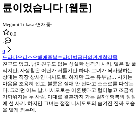
륜이었습니다 [웹툰]
Megumi Tukasa
·
연재중
·
0.0
·
0
드라마
오피스
오해
애증
복수
라이벌
금단의관계
착각물
친구도 없고, 남자친구도 없는 성실한 성격의 사키. 일은 잘 풀
리지만, 사생활은 어딘가 서툴기만 하다. 그녀가 짝사랑하는
상대는 직장 상사인 니시모토. 하지만 그는 유부남… 사키는
마음을 조용히 접고, 불륜은 절대 안 된다고 스스로를 다잡는
다. 그러던 어느 날, 니시모토는 이혼했다고 털어놓고 조금씩
가까워지는 두 사람. 이대로 결혼까지 가는 걸까? 행복의 정점
에 선 사키. 하지만 그녀는 점점 니시모토의 숨겨진 진짜 모습
을 알게 되는데.