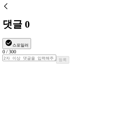
댓글
0
스포일러
0
/ 300
등록