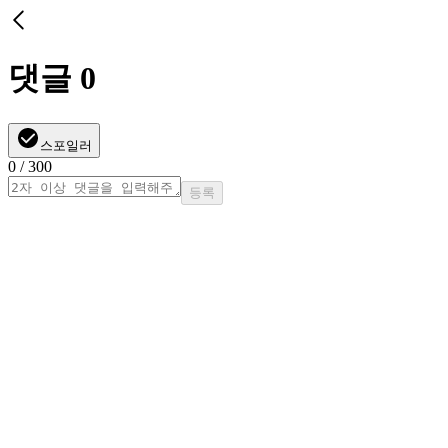
댓글
0
스포일러
0
/ 300
등록