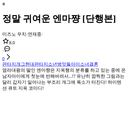
정말 귀여운 엔마쨩 [단행본]
미즈노 우치
·
연재중
·
8.0
·
0
판타지
개그
현대판타지
소년
병맛
돌아이
소녀
결혼
염라대왕의 딸인 엔마쨩은 지옥행의 분류를 하고 있는 중에 온
남자아이에게 첫눈에 반해버려서...!? 유난히 깜찍한 그림과는
달리 갑자기 일어나는 부조리 개그에 폭소가 터진다! 하이텐
션 큐트 지옥 코미디!