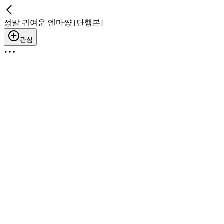
정말 귀여운 엔마쨩 [단행본]
관심