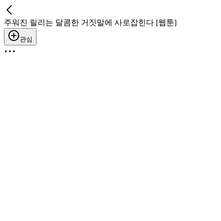
주워진 릴리는 달콤한 거짓말에 사로잡힌다 [웹툰]
관심