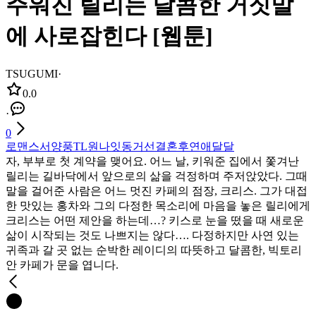
주워진 릴리는 달콤한 거짓말
에 사로잡힌다 [웹툰]
TSUGUMI
·
0.0
·
0
로맨스
서양풍
TL
원나잇
동거
선결혼후연애
달달
자, 부부로 첫 계약을 맺어요. 어느 날, 키워준 집에서 쫓겨난
릴리는 길바닥에서 앞으로의 삶을 걱정하며 주저앉았다. 그때
말을 걸어준 사람은 어느 멋진 카페의 점장, 크리스. 그가 대접
한 맛있는 홍차와 그의 다정한 목소리에 마음을 놓은 릴리에게
크리스는 어떤 제안을 하는데…? 키스로 눈을 떴을 때 새로운
삶이 시작되는 것도 나쁘지는 않다…. 다정하지만 사연 있는
귀족과 갈 곳 없는 순박한 레이디의 따뜻하고 달콤한, 빅토리
안 카페가 문을 엽니다.