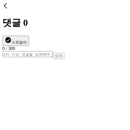
댓글
0
스포일러
0
/ 300
등록