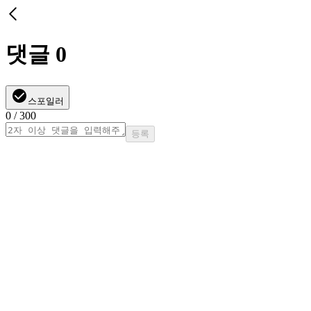
댓글
0
스포일러
0
/ 300
등록