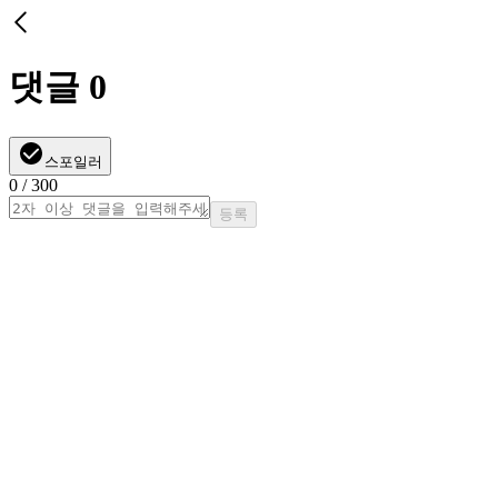
댓글
0
스포일러
0
/ 300
등록