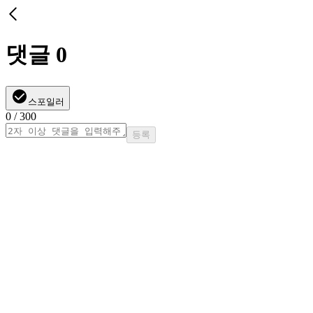
댓글
0
스포일러
0
/ 300
등록