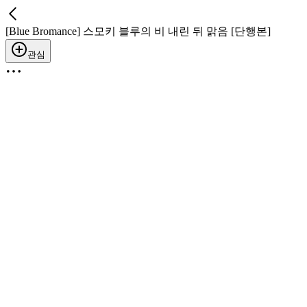
[Blue Bromance] 스모키 블루의 비 내린 뒤 맑음 [단행본]
관심