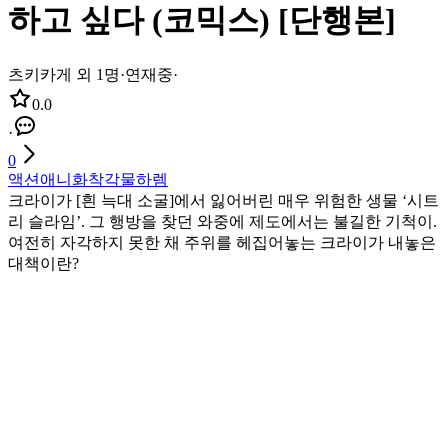
하고 싶다 (코믹스) [단행본]
츠키카게 외 1명
·
연재중
·
0.0
·
0
액션
애니화
착각물
하렘
크라이가 [흰 늑대 소굴]에서 잃어버린 매우 위험한 생물 ‘시트
리 슬라임’. 그 행방을 찾던 와중에 제도에서는 불길한 기척이.
여전히 자각하지 못한 채 주위를 헤집어놓는 크라이가 내놓은
대책이란?