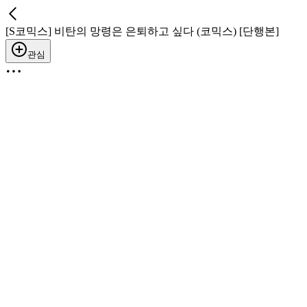
[S코믹스] 비탄의 망령은 은퇴하고 싶다 (코믹스) [단행본]
관심