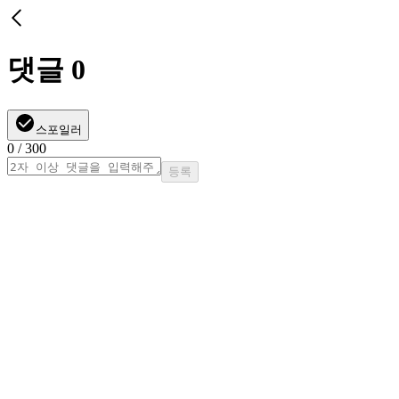
댓글
0
스포일러
0
/ 300
등록