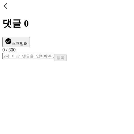
댓글
0
스포일러
0
/ 300
등록