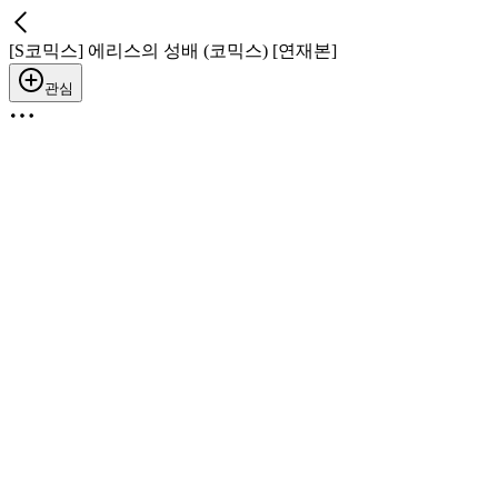
[S코믹스] 에리스의 성배 (코믹스) [연재본]
관심