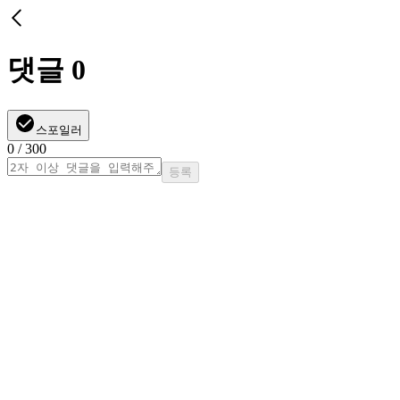
댓글
0
스포일러
0
/ 300
등록