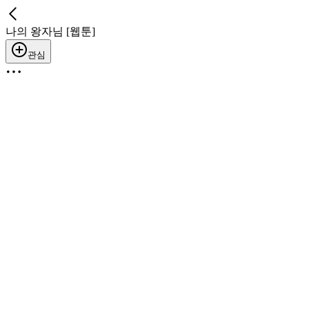
나의 왕자님 [웹툰]
관심