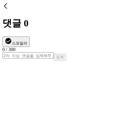
댓글
0
스포일러
0
/ 300
등록