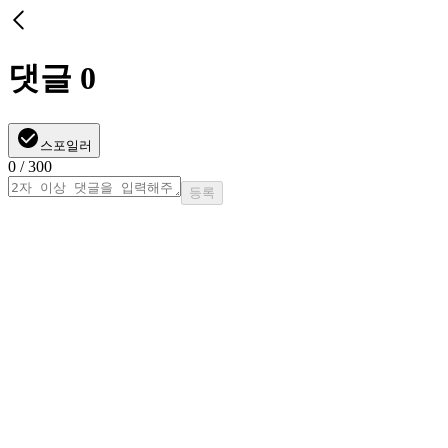
댓글
0
스포일러
0
/ 300
등록