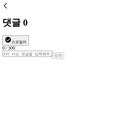
댓글
0
스포일러
0
/ 300
등록