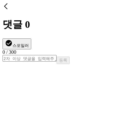
댓글
0
스포일러
0
/ 300
등록