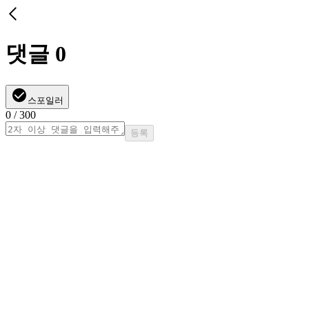
댓글
0
스포일러
0
/ 300
등록